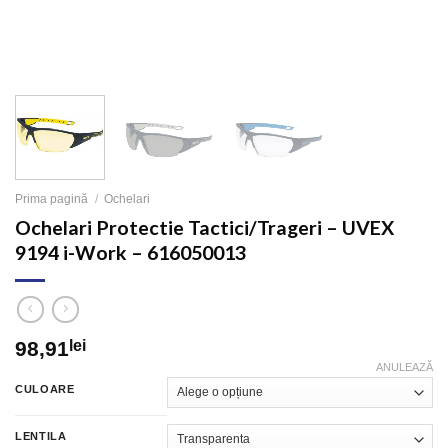
Prima pagină
/
Ochelari
Ochelari Protectie Tactici/Trageri – UVEX
9194 i-Work – 616050013
98,91
lei
ANULEAZĂ
CULOARE
LENTILA