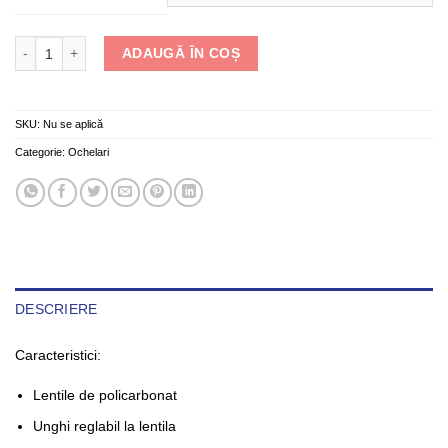
Cantitate Ochelari Protectie Tactici/Trageri – UVEX 9194 i-Work - 6160
ADAUGĂ ÎN COȘ
SKU:
Nu se aplică
Categorie:
Ochelari
DESCRIERE
Caracteristici:
Lentile de policarbonat
Unghi reglabil la lentila