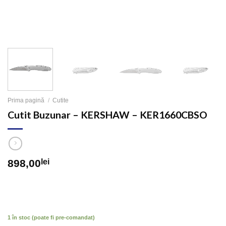
Prima pagină
/
Cutite
Cutit Buzunar – KERSHAW – KER1660CBSO
898,00
lei
1 în stoc (poate fi pre-comandat)