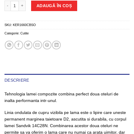
Cantitate Cutit Buzunar - KERSHAW - KER1660CBSO
ADAUGĂ ÎN COȘ
SKU:
KER1660CBSO
Categorie:
Cutite
DESCRIERE
Tehnologia lamei compozite combina perfect doua oteluri de
inalta performanta intr-unul.
Linia ondulata de cupru vizibila pe lama este o lipire care uneste
permanent marginea taietoare D2, ascutita si durabila, cu corpul
lamei Sandvik 14C28N. Combinarea acestor doua oteluri ne
permite sa va oferim o lama care nu numai ca arata uimitor, dar